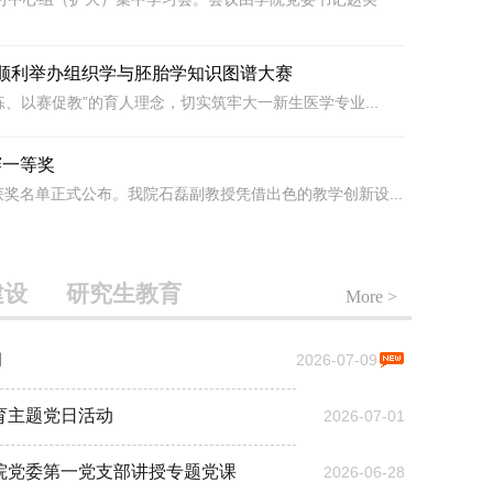
院顺利举办组织学与胚胎学知识图谱大赛
、以赛促教”的育人理念，切实筑牢大一新生医学专业...
赛一等奖
获奖名单正式公布。我院石磊副教授凭借出色的教学创新设...
建设
研究生教育
More >
习
2026-07-09
育主题党日活动
2026-07-01
院党委第一党支部讲授专题党课
2026-06-28