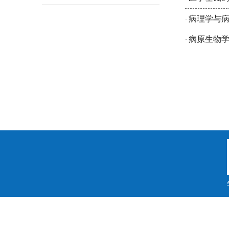
病理学与
·
病原生物
·