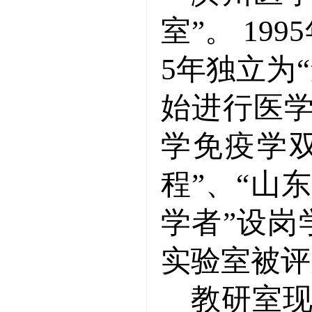
室”。
1995
5
年独立为
始进行医
学免疫学
程”、“山
学者”设岗
实验室被评
教研室